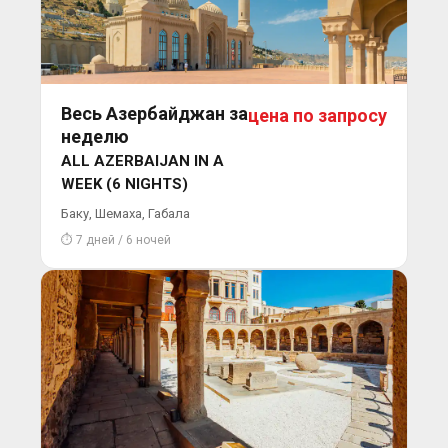
Весь Азербайджан за
цена по запросу
неделю
ALL AZERBAIJAN IN A
WEEK (6 NIGHTS)
Баку, Шемаха, Габала
⏱ 7 дней / 6 ночей
Актуальные
цены и
предложения
Подписывайтесь
на наш
Телеграм