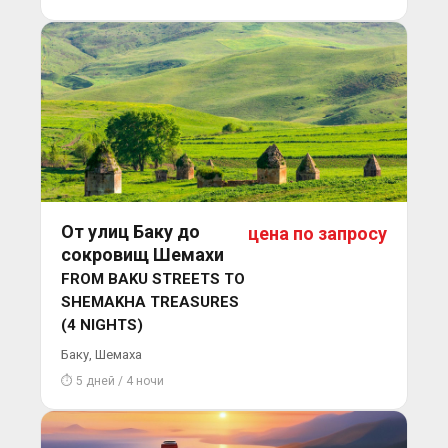
От улиц Баку до
цена по запросу
сокровищ Шемахи
FROM BAKU STREETS TO
SHEMAKHA TREASURES
(4 NIGHTS)
Баку, Шемаха
⏱ 5 дней / 4 ночи