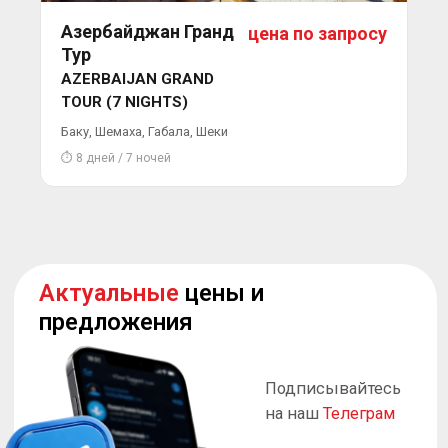
Азербайджан Гранд
цена по запросу
Подробнее
Тур
AZERBAIJAN GRAND
TOUR (7 NIGHTS)
Баку, Шемаха, Габала, Шеки
⏱ 8 дней / 7 ночей
Быстро
подберем тур под
вас
Подписывайтесь на наш
MAX
Подробнее