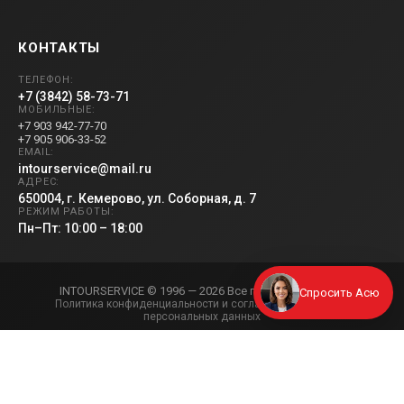
КОНТАКТЫ
ТЕЛЕФОН:
+7 (3842) 58-73-71
МОБИЛЬНЫЕ:
+7 903 942-77-70
+7 905 906-33-52
EMAIL:
intourservice@mail.ru
АДРЕС:
650004, г. Кемерово, ул. Соборная, д. 7
РЕЖИМ РАБОТЫ:
Пн–Пт: 10:00 – 18:00
INTOURSERVICE © 1996 — 2026 Все права защищены
А
Спросить Асю
Политика конфиденциальности и согласие на обработку
персональных данных
Все цены, даты и прочие параметры тура, опубликованные на сайте its-
kem.ru, не являются офертой.
Актуальную информацию уточняйте у сотрудников компании.