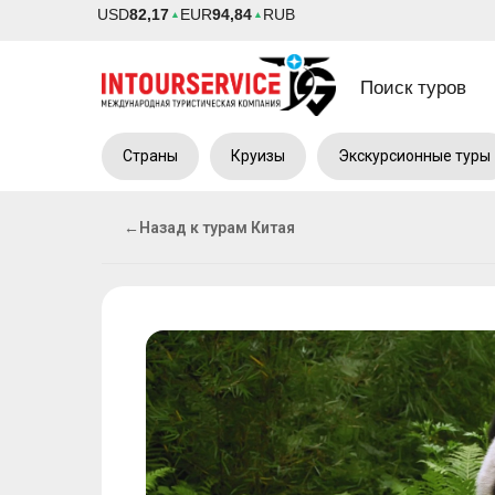
USD
82,17
EUR
94,84
RUB
▲
▲
Поиск туров
Страны
Круизы
Экскурсионные туры
←
Назад к турам Китая