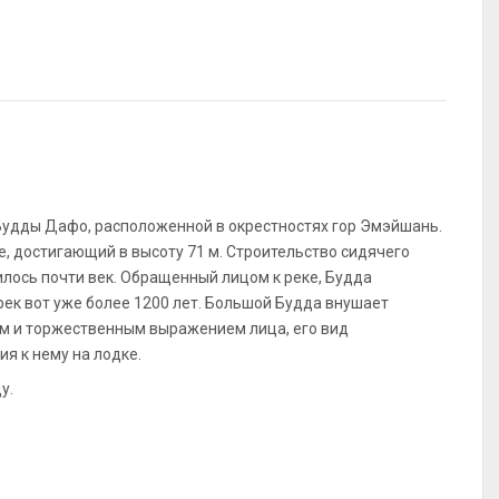
Будды Дафо, расположенной в окрестностях гор Эмэйшань.
е, достигающий в высоту 71 м. Строительство сидячего
илось почти век. Обращенный лицом к реке, Будда
ек вот уже более 1200 лет. Большой Будда внушает
ем и торжественным выражением лица, его вид
я к нему на лодке.
у.