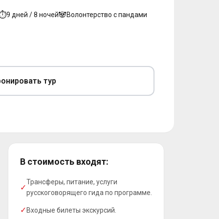
⏱
🐼
9 дней / 8 ночей
Волонтерство с пандами
онировать тур
В стоимость входят:
Трансферы, питание, услуги
✓
русскоговорящего гида по программе.
✓
Входные билеты экскурсий.