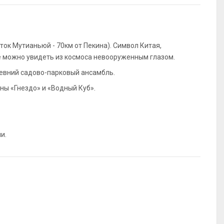
ток Мутианьюй - 70км от Пекина). Символ Китая,
е можно увидеть из космоса невооруженным глазом.
ревний садово-парковый ансамбль.
ы «Гнездо» и «Водный Куб».
и.