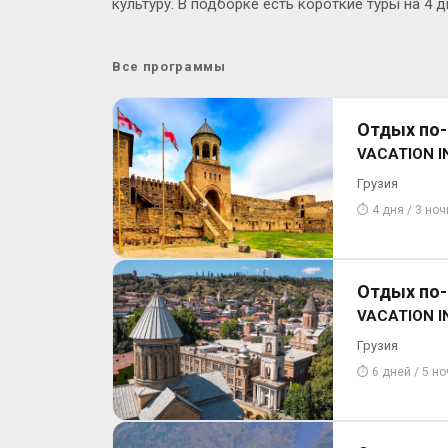
культуру. В подборке есть короткие туры на 4
Все программы
Отдых по-г
VACATION I
Грузия
⏱ 4 дня / 3 ноч
Отдых по-г
VACATION I
Грузия
⏱ 6 дней / 5 н