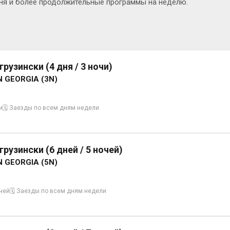
 дня и более продолжительные программы на неделю.
рузински (4 дня / 3 ночи)
N GEORGIA (3N)
и
🗓 Заезды по всем дням недели
рузински (6 дней / 5 ночей)
N GEORGIA (5N)
очей
🗓 Заезды по всем дням недели