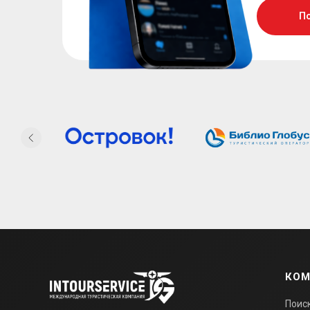
П
КОМ
Поис