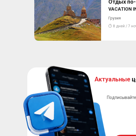
Отдых по-г
VACATION I
Грузия
⏱ 8 дней / 7 н
Актуальные
ц
Подписывайте