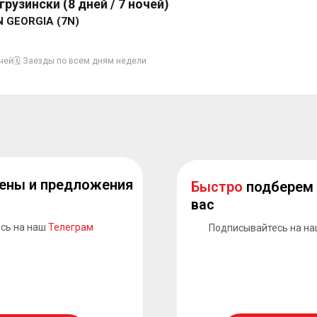
рузински (8 дней / 7 ночей)
N GEORGIA (7N)
очей
🗓 Заезды по всем дням недели
ены и предложения
Быстро
подберем 
вас
сь на наш
Телеграм
Подписывайтесь на н