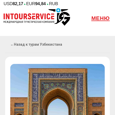
USD
82,17
EUR
94,84
RUB
▲
▲
МЕНЮ
←
Назад к турам Узбекистана