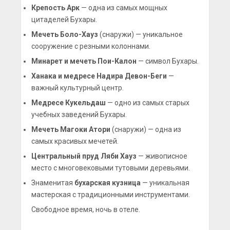
Крепость Арк
— одна из самых мощных
цитаделей Бухары.
Мечеть Боло-Хауз
(снаружи) — уникальное
сооружение с резными колоннами.
Минарет и мечеть Пои-Калон
— символ Бухары.
Ханака и медресе Надира Девон-Беги
—
важный культурный центр.
Медресе Кукельдаш
— одно из самых старых
учебных заведений Бухары.
Мечеть Магоки Атори
(снаружи) — одна из
самых красивых мечетей.
Центральный пруд Ляби Хауз
— живописное
место с многовековыми тутовыми деревьями.
Знаменитая
бухарская кузница
— уникальная
мастерская с традиционными инструментами.
Свободное время, ночь в отеле.