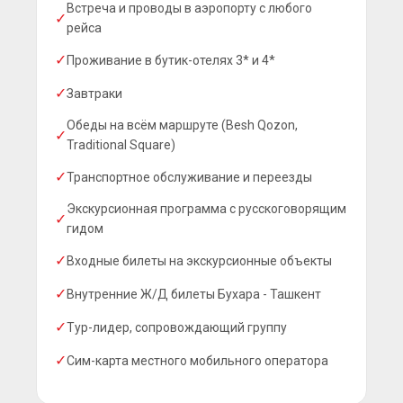
Встреча и проводы в аэропорту с любого
✓
рейса
✓
Проживание в бутик-отелях 3* и 4*
✓
Завтраки
Обеды на всём маршруте (Besh Qozon,
✓
Traditional Square)
✓
Транспортное обслуживание и переезды
Актуальные
цены и
Экскурсионная программа с русскоговорящим
✓
предложения
гидом
✓
Входные билеты на экскурсионные объекты
Подписывайтесь
✓
Внутренние Ж/Д билеты Бухара - Ташкент
на наш
Телеграм
✓
Тур-лидер, сопровождающий группу
✓
Сим-карта местного мобильного оператора
Подробнее