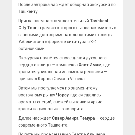
После завтрака вас ждёт обзорная экскурсия по
Ташкенту.
Приглашаем вас на увлекательный
Tashkent
City Tour
, в рамках которого вы познакомитесь с
главными достопримечательностями столицы
Узбекистана в формате сити-тура с 3-4
остановками.
Экскурсия начнётся с посещения духовного
сердца столицы — комплекса
Хаст Имам
, где
хранится уникальная исламская реликвия —
оригинал Корана Османа VII века.
Затем мы прогуляемся по знаменитому
восточному рынку
Чорсу
, где смешались
ароматы специй, свежей выпечки и яркие
краски национального колорита.
Далее нас ждёт
Сквер Амира Темура
— сердце
современного Ташкента.
По пути мы проедем мимо Театра Алишера