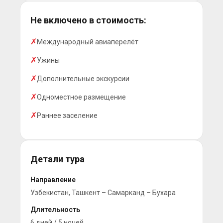
Не включено в стоимость:
✗
Международный авиаперелёт
✗
Ужины
Быстро
подберем тур под
вас
✗
Дополнительные экскурсии
✗
Одноместное размещение
Подписывайтесь на наш
MAX
✗
Раннее заселение
Подробнее
Детали тура
Направление
Узбекистан, Ташкент – Самарканд – Бухара
Длительность
6 дней / 5 ночей