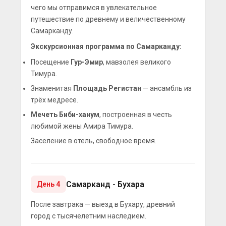
чего мы отправимся в увлекательное
путешествие по древнему и величественному
Самарканду.
Экскурсионная программа по Самарканду:
Посещение
Гур-Эмир
, мавзолея великого
Тимура.
Знаменитая
Площадь Регистан
— ансамбль из
трёх медресе.
Мечеть Биби-ханум
, построенная в честь
любимой жены Амира Тимура.
Заселение в отель, свободное время.
Самарканд - Бухара
День 4
После завтрака — выезд в Бухару, древний
город с тысячелетним наследием.